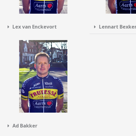
Lex van Enckevort
Lennart Bexke
Ad Bakker