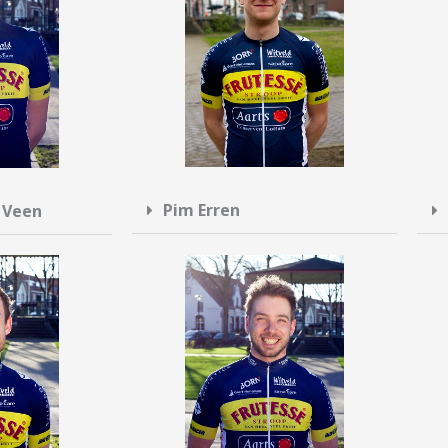
Pim Erren
 Veen